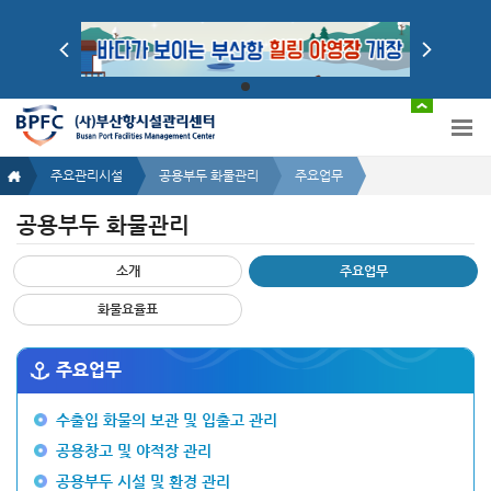
주요관리시설
공용부두 화물관리
주요업무
공용부두 화물관리
공
소개
주요업무
용
부
화물요율표
두
화
물
주요업무
관
리
주
수출입 화물의 보관 및 입출고 관리
요
업
공용창고 및 야적장 관리
무
공용부두 시설 및 환경 관리