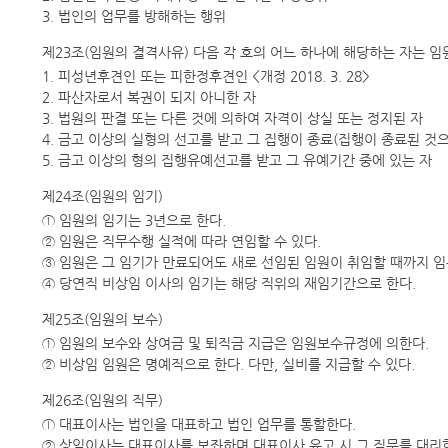
3. 법인의 업무를 방해하는 행위
제23조(임원의 결격사유) 다음 각 호의 어느 하나에 해당하는 자는 임원
1. 피성년후견인 또는 피한정후견인 <개정 2018. 3. 28>
2. 파산자로서 복권이 되지 아니한 자
3. 법원의 판결 또는 다른 것에 의하여 자격이 상실 또는 정지된 자
4. 금고 이상의 실형의 선고를 받고 그 집행이 종료(집행이 종료된 것
5. 금고 이상의 형의 집행유예선고를 받고 그 유예기간 중에 있는 자
제24조(임원의 임기)
① 임원의 임기는 3년으로 한다.
② 임원은 직무수행 실적에 따라 연임할 수 있다.
③ 임원은 그 임기가 만료되어도 새로 선임된 임원이 취임할 때까지 임
④ 당연직 비상임 이사의 임기는 해당 직위의 재임기간으로 한다.
제25조(임원의 보수)
① 임원의 보수와 상여금 및 퇴직금 지급은 임원보수규정에 의한다.
② 비상임 임원은 명예직으로 한다. 다만, 실비를 지급할 수 있다.
제26조(임원의 직무)
ⓛ 대표이사는 법인을 대표하고 법인 업무를 통할한다.
② 상임이사는 대표이사를 보좌하며 대표이사 유고 시 그 직무를 대리