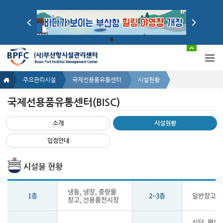
주요관리시설
국제선용품유통센터
시설현황
국제선용품유통센터(BISC)
국
소개
시설현황
제
선
입점안내
용
품
시설물 현황
유
통
센
냉동, 냉장, 중량물
1층
2~3층
일반창고
창고, 선용품전시장
터
(BISC)
시
식당, 편의