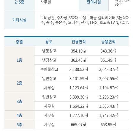
2~5층
사무실
편의시설
설
공간
현
황
로비공간, 주차장(362대 수용), 화물 엘리베이터(3톤적재 가
기타시설
수, 중수, 중온수, 오배수, 전기, LNG, 초고속 LAN, CCTV
층별
용도
전용면적
공용면적
냉동창고
354.10㎡
343.36㎡
6
1층
냉장창고
362.48㎡
351.49㎡
7
중량물창고
3,138.53㎡
3,043.37㎡
6,
일반창고
3,101.59㎡
3,007.55㎡
6,
2층
사무실
1,123.64㎡
1,104.87㎡
2,
일반창고
3,399.30㎡
3,296.23㎡
6,
3층
사무실
1,664.22㎡
1,636.43㎡
3,
4층
사무실
1,777.10㎡
1,747.42㎡
3,
5층
사무실
665.07㎡
653.95㎡
1,