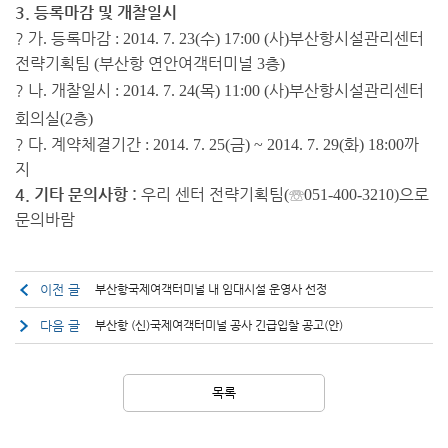
3.
등록마감 및 개찰일시
? 가
등록마감
수
사
부산항시설관리센터
.
: 2014. 7. 23(
) 17:00 (
)
전략기획팀
부산항 연안여객터미널
층
(
3
)
? 나
개찰일시
목
사
부산항시설관리센터
.
: 2014. 7. 24(
) 11:00 (
)
회의실
층
(2
)
? 다
계약체결기간
금
화
까
.
: 2014. 7. 25(
) ~ 2014. 7. 29(
) 18:00
지
4.
기타 문의사항
:
우리 센터 전략기획팀
☏
으로
(
051-400-3210)
문의바람
이전 글
부산항국제여객터미널 내 임대시설 운영사 선정
다음 글
부산항 (신)국제여객터미널 공사 긴급입찰 공고(안)
목록