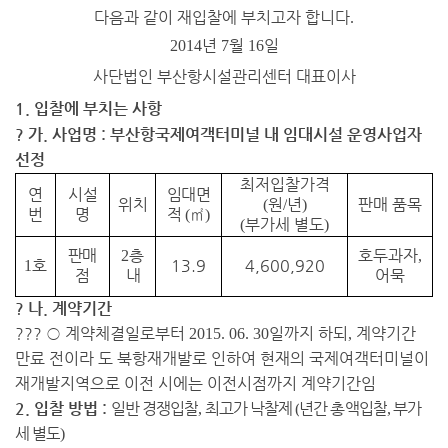
다음과 같이 재입찰에 부치고자 합니다
.
년
월
일
2014
7
16
사단법인 부산항시설관리센터 대표이사
1.
입찰에 부치는 사항
? 가
.
사업명
:
부산항국제여객터미널 내 임대시설 운영사업자
선정
최저입찰가격
연
시설
임대면
위치
원
년
판매 품목
(
/
)
번
명
적
㎡
(
)
부가세 별도
(
)
판매
층
호두과자
2
,
호
13.9
4,600,920
1
점
내
어묵
? 나
.
계약기간
??? ○
계약체결일로부터
일까지 하되
계약기간
2015. 06. 30
,
만료 전이라 도 북항재개발로 인하여 현재의 국제여객터미널이
재개발지역으로 이전 시에는 이전시점까지 계약기간임
2.
입찰 방법
:
일반 경쟁입찰
최고가 낙찰제
년간 총액입찰
부가
,
(
,
세 별도
)